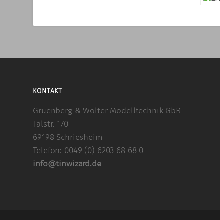
KONTAKT
Gruenberg & Wolter Modelltechnik GbR
Talstr. 170
69198 Schriesheim
Telefon: 0049 (0) 6203 68 68 0
info@tinwizard.de