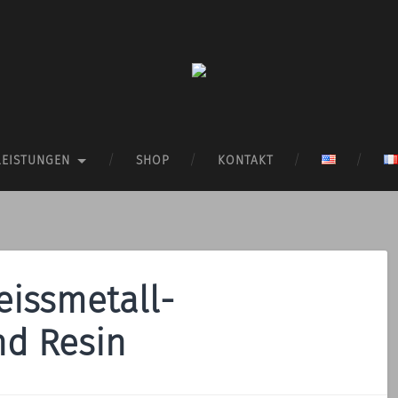
LEISTUNGEN
SHOP
KONTAKT
eissmetall-
nd Resin