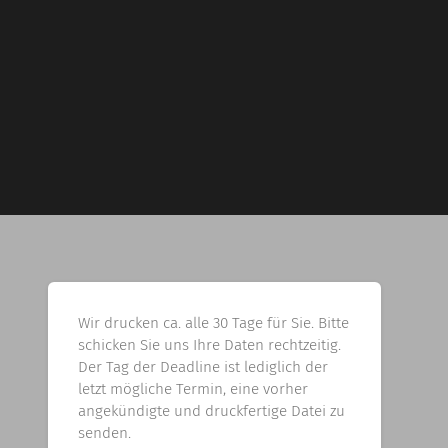
Wir drucken ca. alle 30 Tage für Sie. Bitte
schicken Sie uns Ihre Daten rechtzeitig.
Der Tag der Deadline ist lediglich der
letzt mögliche Termin, eine vorher
angekündigte und druckfertige Datei zu
senden.