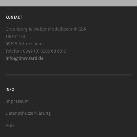
KONTAKT
Gruenberg & Wolter Modelltechnik GbR
Talstr. 170
69198 Schriesheim
Telefon: 0049 (0) 6203 68 68 0
info@tinwizard.de
INFO
Impressum
Datenschutzerklärung
AGB