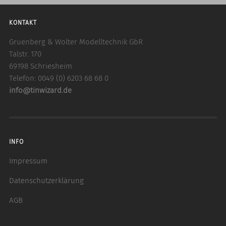
KONTAKT
Gruenberg & Wolter Modelltechnik GbR
Talstr. 170
69198 Schriesheim
Telefon: 0049 (0) 6203 68 68 0
info@tinwizard.de
INFO
Impressum
Datenschutzerklärung
AGB