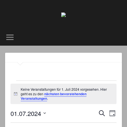
Keine Veranstaltungen für 1. Juli 2024 vorgesehen. Hier
geht es zu den
nächsten bevorstehenden
Hinweis
Veranstaltungen
.
Veranstalt
Veran
01.07.2024
Suche
Tag
Suche
Ansic
Datum
und
Navig
wählen.