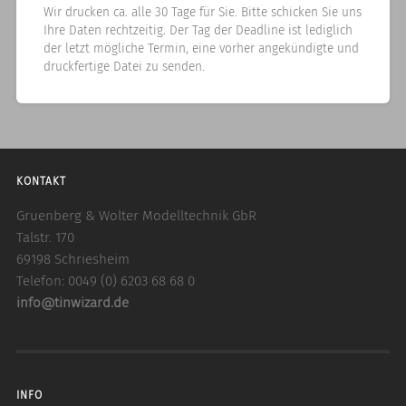
Wir drucken ca. alle 30 Tage für Sie. Bitte schicken Sie uns
Ihre Daten rechtzeitig. Der Tag der Deadline ist lediglich
der letzt mögliche Termin, eine vorher angekündigte und
druckfertige Datei zu senden.
KONTAKT
Gruenberg & Wolter Modelltechnik GbR
Talstr. 170
69198 Schriesheim
Telefon: 0049 (0) 6203 68 68 0
info@tinwizard.de
INFO