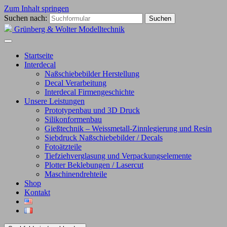
Zum Inhalt springen
Suchen nach:
Grünberg & Wolter Modelltechnik
Startseite
Interdecal
Naßschiebebilder Herstellung
Decal Verarbeitung
Interdecal Firmengeschichte
Unsere Leistungen
Prototypenbau und 3D Druck
Silikonformenbau
Gießtechnik – Weissmetall-Zinnlegierung und Resin
Siebdruck Naßschiebebilder / Decals
Fotoätzteile
Tiefziehverglasung und Verpackungselemente
Plotter Beklebungen / Lasercut
Maschinendrehteile
Shop
Kontakt