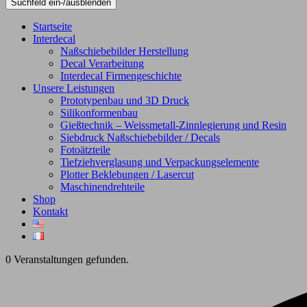
Suchfeld ein-/ausblenden
Startseite
Interdecal
Naßschiebebilder Herstellung
Decal Verarbeitung
Interdecal Firmengeschichte
Unsere Leistungen
Prototypenbau und 3D Druck
Silikonformenbau
Gießtechnik – Weissmetall-Zinnlegierung und Resin
Siebdruck Naßschiebebilder / Decals
Fotoätzteile
Tiefziehverglasung und Verpackungselemente
Plotter Beklebungen / Lasercut
Maschinendrehteile
Shop
Kontakt
0 Veranstaltungen gefunden.