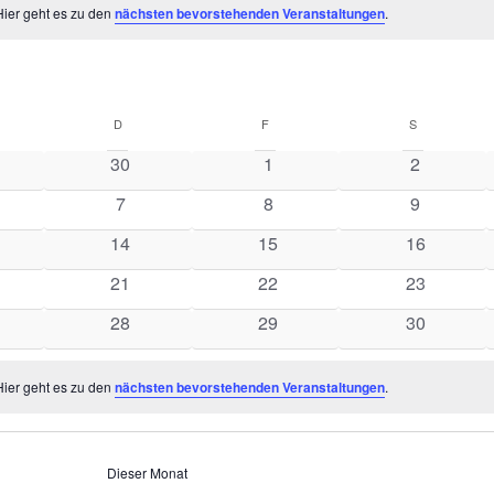
Hier geht es zu den
nächsten bevorstehenden Veranstaltungen
.
D
F
S
0
0
0
30
1
2
nstaltungen
Veranstaltungen
Veranstaltungen
Veranstal
0
0
0
7
8
9
anstaltungen
Veranstaltungen
Veranstaltungen
Veranstal
0
0
0
14
15
16
nstaltungen
Veranstaltungen
Veranstaltungen
Veranstalt
0
0
0
21
22
23
nstaltungen
Veranstaltungen
Veranstaltungen
Veranstalt
0
0
0
28
29
30
nstaltungen
Veranstaltungen
Veranstaltungen
Veranstalt
Hier geht es zu den
nächsten bevorstehenden Veranstaltungen
.
Dieser Monat