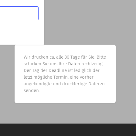
Wir drucken ca. alle 30 Tage für Sie. Bitte
schicken Sie uns Ihre Daten rechtzeitig.
Der Tag der Deadline ist lediglich der
letzt mögliche Termin, eine vorher
angekündigte und druckfertige Datei zu
senden.