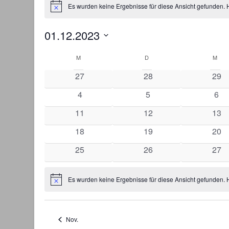
Es wurden keine Ergebnisse für diese Ansicht gefunden. 
Hinweis
01.12.2023
Datum
Kalender
wählen.
M
D
M
von
0
0
0
27
28
29
Veranstaltungen
Veranstaltungen
Veranstaltungen
Vera
0
0
0
4
5
6
Veranstaltungen
Veranstaltungen
Ver
0
0
0
11
12
13
Veranstaltungen
Veranstaltungen
Vera
0
0
0
18
19
20
Veranstaltungen
Veranstaltungen
Vera
0
0
0
25
26
27
Veranstaltungen
Veranstaltungen
Vera
Es wurden keine Ergebnisse für diese Ansicht gefunden. 
Hinweis
Nov.