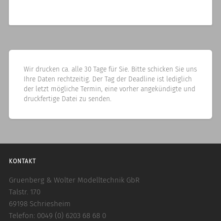
Wir drucken ca. alle 30 Tage für Sie. Bitte schicken Sie uns
Ihre Daten rechtzeitig. Der Tag der Deadline ist lediglich
der letzt mögliche Termin, eine vorher angekündigte und
druckfertige Datei zu senden.
KONTAKT
Gruenberg & Wolter Modelltechnik GbR
Talstr. 170
69198 Schriesheim
Telefon: 0049 (0) 6203 68 68 0