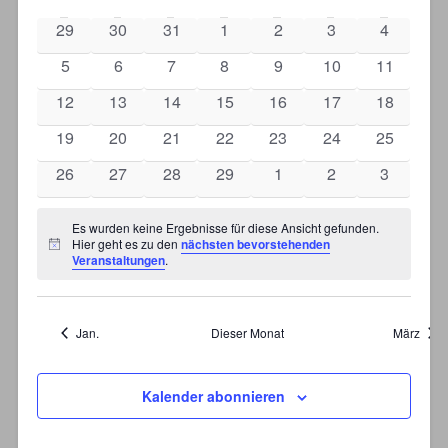
Ansichten,
von
Navigation
0
0
0
0
0
0
0
29
30
31
1
2
3
4
Veranstaltungen
Veranstaltungen
Veranstaltungen
Veranstaltungen
Veranstaltungen
Veranstaltungen
Veranstaltungen
Veransta
0
0
0
0
0
0
0
5
6
7
8
9
10
11
Veranstaltungen
Veranstaltungen
Veranstaltungen
Veranstaltungen
Veranstaltungen
Veranstaltungen
Veranstal
0
0
0
0
0
0
0
12
13
14
15
16
17
18
Veranstaltungen
Veranstaltungen
Veranstaltungen
Veranstaltungen
Veranstaltungen
Veranstaltungen
Veranstal
0
0
0
0
0
0
0
19
20
21
22
23
24
25
Veranstaltungen
Veranstaltungen
Veranstaltungen
Veranstaltungen
Veranstaltungen
Veranstaltungen
Veranstal
0
0
0
0
0
0
0
26
27
28
29
1
2
3
Veranstaltungen
Veranstaltungen
Veranstaltungen
Veranstaltungen
Veranstaltungen
Veranstaltungen
Veransta
Es wurden keine Ergebnisse für diese Ansicht gefunden.
Hier geht es zu den
nächsten bevorstehenden
Hinweis
Veranstaltungen
.
Jan.
Dieser Monat
März
Kalender abonnieren