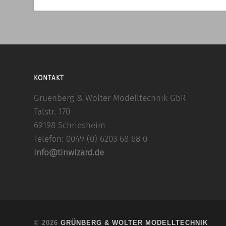
KONTAKT
Gruenberg & Wolter Modelltechnik GbR
Talstr. 170
69198 Schriesheim
Telefon: 0049 (0) 6203 68 68 0
info@tinwizard.de
© 2026
GRÜNBERG & WOLTER MODELLTECHNIK