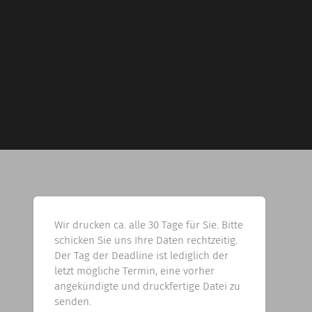
Wir drucken ca. alle 30 Tage für Sie. Bitte
schicken Sie uns Ihre Daten rechtzeitig.
Der Tag der Deadline ist lediglich der
letzt mögliche Termin, eine vorher
angekündigte und druckfertige Datei zu
senden.