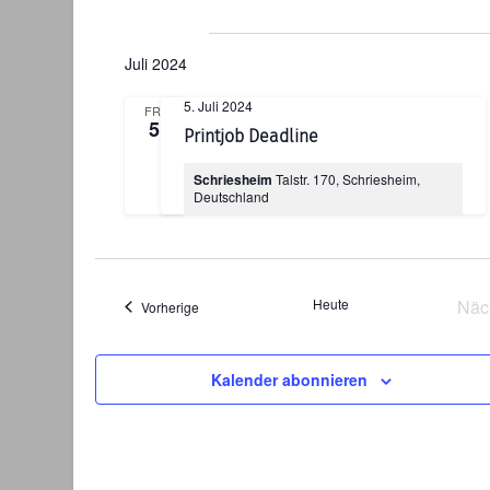
un
Ans
Juli 2024
Nav
5. Juli 2024
FR.
5
Printjob Deadline
Schriesheim
Talstr. 170, Schriesheim,
Deutschland
Heute
Näc
Veranstaltungen
Vorherige
Vera
Kalender abonnieren